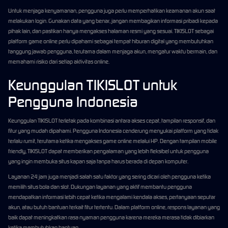
Untuk menjaga kenyamanan, pengguna juga perlu memperhatikan keamanan akun saat
melakukan login. Gunakan data yang benar, jangan membagikan informasi pribadi kepada
pihak lain, dan pastikan hanya mengakses halaman resmi yang sesuai. TIKISLOT sebagai
platform game online perlu dipahami sebagai tempat hiburan digital yang membutuhkan
tanggung jawab pengguna, terutama dalam menjaga akun, mengatur waktu bermain, dan
memahami risiko dari setiap aktivitas online.
Keunggulan TIKISLOT untuk
Pengguna Indonesia
Keunggulan TIKISLOT terletak pada kombinasi antara akses cepat, tampilan responsif, dan
fitur yang mudah dipahami. Pengguna Indonesia cenderung menyukai platform yang tidak
terlalu rumit, terutama ketika mengakses game online melalui HP. Dengan tampilan mobile
friendly, TIKISLOT dapat memberikan pengalaman yang lebih fleksibel untuk pengguna
yang ingin membuka situs kapan saja tanpa harus berada di depan komputer.
Layanan 24 jam juga menjadi salah satu faktor yang sering dicari oleh pengguna ketika
memilih situs bola dan slot. Dukungan layanan yang aktif membantu pengguna
mendapatkan informasi lebih cepat ketika mengalami kendala akses, pertanyaan seputar
akun, atau butuh bantuan terkait fitur tertentu. Dalam platform online, respons layanan yang
baik dapat meningkatkan rasa nyaman pengguna karena mereka merasa tidak dibiarkan
ketika membutuhkan bantuan.