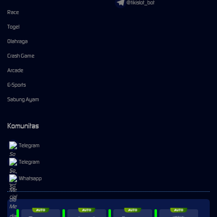
@tikislot_bot
Race
Togel
Olahraga
Crash Game
Arcade
E-Sports
Sabung Ayam
Komunitas
Telegram
Telegram
Whatsapp