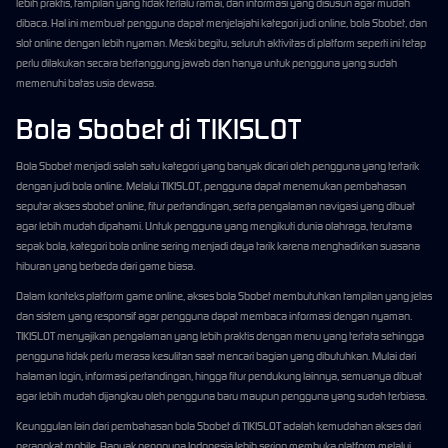
lebih praktis, tampilan yang tidak terlalu ramai, dan informasi yang disusun agar mudah
dibaca. Hal ini membuat pengguna dapat menjelajahi kategori judi online, bola Sbobet, dan
slot online dengan lebih nyaman. Meski begitu, seluruh aktivitas di platform seperti ini tetap
perlu dilakukan secara bertanggung jawab dan hanya untuk pengguna yang sudah
memenuhi batas usia dewasa.
Bola Sbobet di TIKISLOT
Bola Sbobet menjadi salah satu kategori yang banyak dicari oleh pengguna yang tertarik
dengan judi bola online. Melalui TIKISLOT, pengguna dapat menemukan pembahasan
seputar akses sbobet online, fitur pertandingan, serta pengalaman navigasi yang dibuat
agar lebih mudah dipahami. Untuk pengguna yang mengikuti dunia olahraga, terutama
sepak bola, kategori bola online sering menjadi daya tarik karena menghadirkan suasana
hiburan yang berbeda dari game biasa.
Dalam konteks platform game online, akses bola Sbobet membutuhkan tampilan yang jelas
dan sistem yang responsif agar pengguna dapat membaca informasi dengan nyaman.
TIKISLOT menyajikan pengalaman yang lebih praktis dengan menu yang tertata sehingga
pengguna tidak perlu merasa kesulitan saat mencari bagian yang dibutuhkan. Mulai dari
halaman login, informasi pertandingan, hingga fitur pendukung lainnya, semuanya dibuat
agar lebih mudah dijangkau oleh pengguna baru maupun pengguna yang sudah terbiasa.
Keunggulan lain dari pembahasan bola Sbobet di TIKISLOT adalah kemudahan akses dari
perangkat mobile. Banyak pengguna Indonesia lebih sering membuka platform melalui