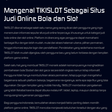
Mengenal TIKISLOT Sebagai Situs
Judi Online Bola dan Slot
TIKISLOT dikenal sebagai salah satu nama yang sering dicari oleh pengguna yang ingin
menemukan informasi seputar situs judi online terpercaya, khususnya untuk kategori judi
bola online dan slot online. Platform ini dirancang agar pengguna dapat memahami
berbagai fitur dengan lebih mudah, mulai dari akses halaman utama, pilihan permainan,
hingga informasi seputar login dan pendaftaran. Pendekatan yang sederhana membuat
TIKISLOT lebih mudah dijangkau oleh pengguna baru yang belum terbiasa dengan tampilan
platform game online.
Salah satu hal yang membuat TIKISLOT menarik adalah kemampuannya menghadirkan
pembahasan bola Sbobet dan slot gacor secara lebih ringkas namun tetap informatif.
Pengguna tidak hanya membutuhkan akses permainan, tetapi juga ingin mengetahui
bagaimana sebuah platform bekerja, bagaimana navigasinya, serta apa saja fitur yang bisa
digunakan. Dengan tampilan yang mobile friendly, TIKISLOT memberikan pengalaman
yang lebih fleksibel karena dapat dibuka melalui HP, tablet, laptop, maupun desktop tanpa
mengurangi kenyamanan penggunaan.
Bagi pengguna Indonesia, kemudahan akses menjadi faktor penting dalam memilih
platform game online. TIKISLOT mencoba menjawab kebutuhan tersebut dengan alur yang