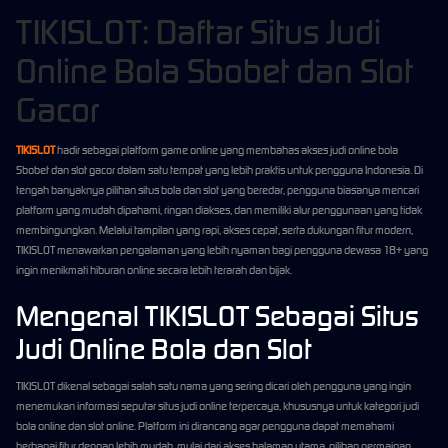
TIKISLOT: Daftar Situs Judi
Online Bola Sbobet dan Slot
Gacor
TIKISLOT
hadir sebagai platform game online yang membahas akses judi online bola
Sbobet dan slot gacor dalam satu tempat yang lebih praktis untuk pengguna Indonesia. Di
tengah banyaknya pilihan situs bola dan slot yang beredar, pengguna biasanya mencari
platform yang mudah dipahami, ringan diakses, dan memiliki alur penggunaan yang tidak
membingungkan. Melalui tampilan yang rapi, akses cepat, serta dukungan fitur modern,
TIKISLOT menawarkan pengalaman yang lebih nyaman bagi pengguna dewasa 18+ yang
ingin menikmati hiburan online secara lebih terarah dan bijak.
Mengenal TIKISLOT Sebagai Situs
Judi Online Bola dan Slot
TIKISLOT dikenal sebagai salah satu nama yang sering dicari oleh pengguna yang ingin
menemukan informasi seputar situs judi online terpercaya, khususnya untuk kategori judi
bola online dan slot online. Platform ini dirancang agar pengguna dapat memahami
berbagai fitur dengan lebih mudah, mulai dari akses halaman utama, pilihan permainan,