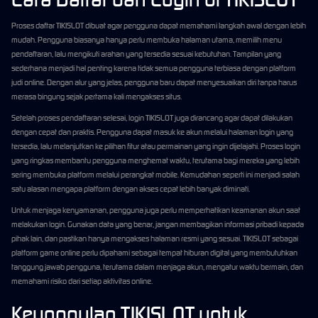
Proses daftar TIKISLOT dibuat agar pengguna dapat memahami langkah awal dengan lebih
mudah. Pengguna biasanya hanya perlu membuka halaman utama, memilih menu
pendaftaran, lalu mengikuti arahan yang tersedia sesuai kebutuhan. Tampilan yang
sederhana menjadi hal penting karena tidak semua pengguna terbiasa dengan platform
judi online. Dengan alur yang jelas, pengguna baru dapat menyesuaikan diri tanpa harus
merasa bingung sejak pertama kali mengakses situs.
Setelah proses pendaftaran selesai, login TIKISLOT juga dirancang agar dapat dilakukan
dengan cepat dan praktis. Pengguna dapat masuk ke akun melalui halaman login yang
tersedia, lalu melanjutkan ke pilihan fitur atau permainan yang ingin dijelajahi. Proses login
yang ringkas membantu pengguna menghemat waktu, terutama bagi mereka yang lebih
sering membuka platform melalui perangkat mobile. Kemudahan seperti ini menjadi salah
satu alasan mengapa platform dengan akses cepat lebih banyak diminati.
Untuk menjaga kenyamanan, pengguna juga perlu memperhatikan keamanan akun saat
melakukan login. Gunakan data yang benar, jangan membagikan informasi pribadi kepada
pihak lain, dan pastikan hanya mengakses halaman resmi yang sesuai. TIKISLOT sebagai
platform game online perlu dipahami sebagai tempat hiburan digital yang membutuhkan
tanggung jawab pengguna, terutama dalam menjaga akun, mengatur waktu bermain, dan
memahami risiko dari setiap aktivitas online.
Keunggulan TIKISLOT untuk