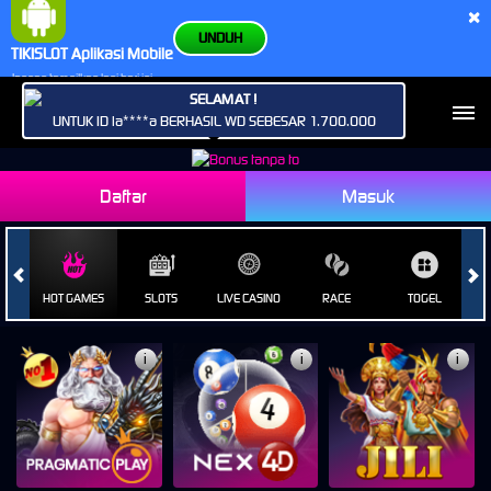
×
UNDUH
TIKISLOT Aplikasi Mobile
Jangan tampilkan lagi hari ini
SELAMAT !
UNTUK ID la****a BERHASIL WD SEBESAR 1.700.000
Daftar
Masuk
HOT GAMES
SLOTS
LIVE CASINO
RACE
TOGEL
O
i
i
i