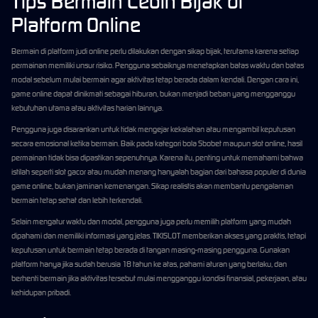
Tips Bermain Lebih Bijak di
Platform Online
Bermain di platform judi online perlu dilakukan dengan sikap bijak, terutama karena setiap
permainan memiliki unsur risiko. Pengguna sebaiknya menetapkan batas waktu dan batas
modal sebelum mulai bermain agar aktivitas tetap berada dalam kendali. Dengan cara ini,
game online dapat dinikmati sebagai hiburan, bukan menjadi beban yang mengganggu
kebutuhan utama atau aktivitas harian lainnya.
Pengguna juga disarankan untuk tidak mengejar kekalahan atau mengambil keputusan
secara emosional ketika bermain. Baik pada kategori bola Sbobet maupun slot online, hasil
permainan tidak bisa dipastikan sepenuhnya. Karena itu, penting untuk memahami bahwa
istilah seperti slot gacor atau mudah menang hanyalah bagian dari bahasa populer di dunia
game online, bukan jaminan kemenangan. Sikap realistis akan membantu pengalaman
bermain tetap sehat dan lebih terkendali.
Selain mengatur waktu dan modal, pengguna juga perlu memilih platform yang mudah
dipahami dan memiliki informasi yang jelas. TIKISLOT memberikan akses yang praktis, tetapi
keputusan untuk bermain tetap berada di tangan masing-masing pengguna. Gunakan
platform hanya jika sudah berusia 18 tahun ke atas, pahami aturan yang berlaku, dan
berhenti bermain jika aktivitas tersebut mulai mengganggu kondisi finansial, pekerjaan, atau
kehidupan pribadi.