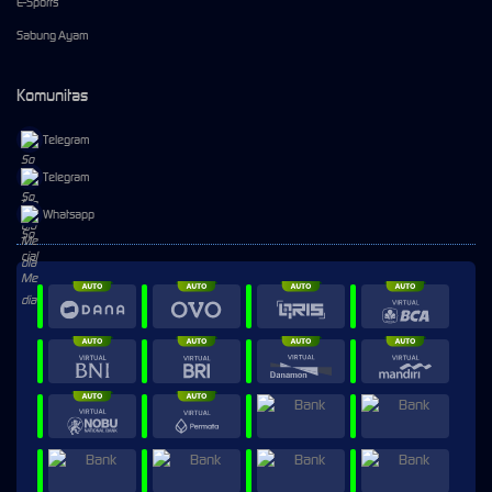
E-Sports
Sabung Ayam
Komunitas
Telegram
Telegram
Whatsapp