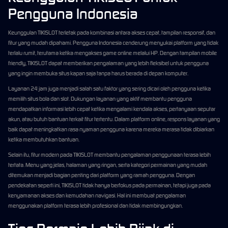
Pengguna Indonesia
Keunggulan TIKISLOT terletak pada kombinasi antara akses cepat, tampilan responsif, dan
fitur yang mudah dipahami. Pengguna Indonesia cenderung menyukai platform yang tidak
terlalu rumit, terutama ketika mengakses game online melalui HP. Dengan tampilan mobile
friendly, TIKISLOT dapat memberikan pengalaman yang lebih fleksibel untuk pengguna
yang ingin membuka situs kapan saja tanpa harus berada di depan komputer.
Layanan 24 jam juga menjadi salah satu faktor yang sering dicari oleh pengguna ketika
memilih situs bola dan slot. Dukungan layanan yang aktif membantu pengguna
mendapatkan informasi lebih cepat ketika mengalami kendala akses, pertanyaan seputar
akun, atau butuh bantuan terkait fitur tertentu. Dalam platform online, respons layanan yang
baik dapat meningkatkan rasa nyaman pengguna karena mereka merasa tidak dibiarkan
ketika membutuhkan bantuan.
Selain itu, fitur modern pada TIKISLOT membantu pengalaman penggunaan terasa lebih
tertata. Menu yang jelas, halaman yang ringan, serta kategori permainan yang mudah
ditemukan menjadi bagian penting dari platform yang ramah pengguna. Dengan
pendekatan seperti ini, TIKISLOT tidak hanya berfokus pada permainan, tetapi juga pada
kenyamanan akses dan kemudahan navigasi. Hal ini membuat pengalaman
menggunakan platform terasa lebih profesional dan tidak membingungkan.